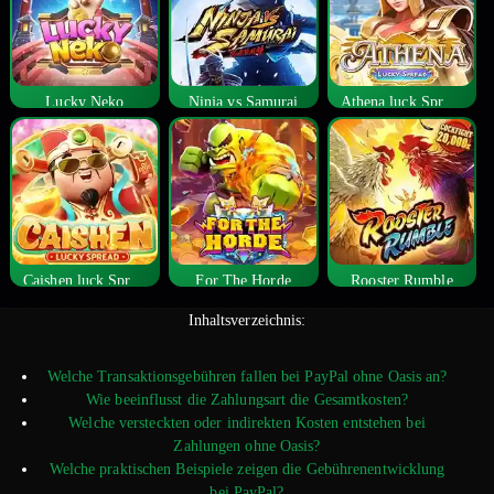
Lucky Neko
Ninja vs Samurai
Athena luck Spread
Caishen luck Spread
For The Horde
Rooster Rumble
Inhaltsverzeichnis:
Welche Transaktionsgebühren fallen bei PayPal ohne Oasis an?
Wie beeinflusst die Zahlungsart die Gesamtkosten?
Welche versteckten oder indirekten Kosten entstehen bei
Zahlungen ohne Oasis?
Welche praktischen Beispiele zeigen die Gebührenentwicklung
bei PayPal?