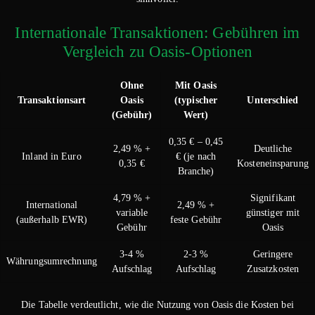
Internationale Transaktionen: Gebühren im
Vergleich zu Oasis-Optionen
Ohne
Mit Oasis
Transaktionsart
Oasis
(typischer
Unterschied
(Gebühr)
Wert)
0,35 € – 0,45
2,49 % +
Deutliche
Inland in Euro
€ (je nach
0,35 €
Kosteneinsparung
Branche)
4,79 % +
Signifikant
International
2,49 % +
variable
günstiger mit
(außerhalb EWR)
feste Gebühr
Gebühr
Oasis
3-4 %
2-3 %
Geringere
Währungsumrechnung
Aufschlag
Aufschlag
Zusatzkosten
Die Tabelle verdeutlicht, wie die Nutzung von Oasis die Kosten bei