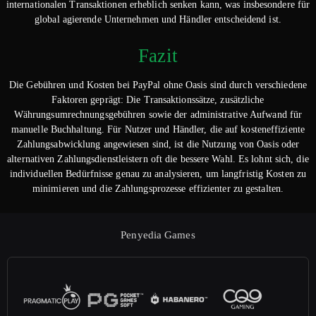
internationalen Transaktionen erheblich senken kann, was insbesondere für
global agierende Unternehmen und Händler entscheidend ist.
Fazit
Die Gebühren und Kosten bei PayPal ohne Oasis sind durch verschiedene
Faktoren geprägt: Die Transaktionssätze, zusätzliche
Währungsumrechnungsgebühren sowie der administrative Aufwand für
manuelle Buchhaltung. Für Nutzer und Händler, die auf kosteneffiziente
Zahlungsabwicklung angewiesen sind, ist die Nutzung von Oasis oder
alternativen Zahlungsdienstleistern oft die bessere Wahl. Es lohnt sich, die
individuellen Bedürfnisse genau zu analysieren, um langfristig Kosten zu
minimieren und die Zahlungsprozesse effizienter zu gestalten.
Penyedia Games