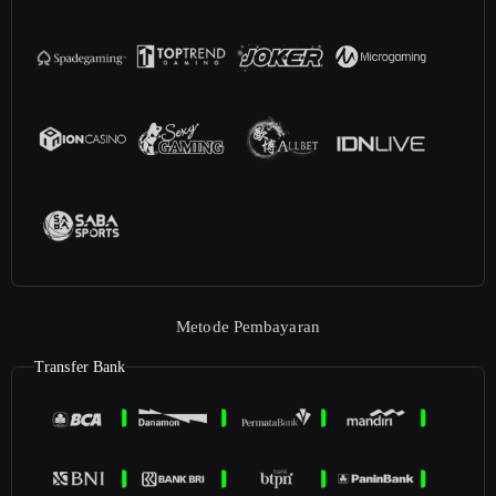
Metode Pembayaran
Transfer Bank