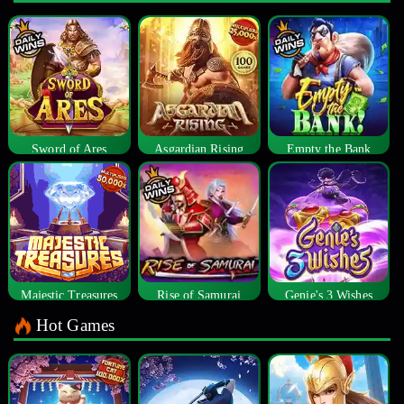
Sword of Ares
Asgardian Rising
Empty the Bank
Majestic Treasures
Rise of Samurai
Genie's 3 Wishes
Hot Games