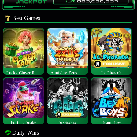
Best Games
Lucky Clover Riches
Almighty Zeus Wilds™
Le Pharaoh
Fortune Snake
SixSixSix
Beam Boys
Daily Wins